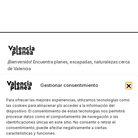
¡Bienvenido! Encuentra planes, escapadas, naturalezas cerca
de Valencia
Gestionar consentimiento
Valencia planea
Para ofrecer las mejores experiencias, utilizamos tecnologías como
las cookies para almacenar y/o acceder a la información del
dispositivo. El consentimiento de estas tecnologías nos permitirá
Mantenerse al día con las noticias más
procesar datos como el comportamiento de navegación o las
importantes
identificaciones únicas en este sitio. No consentir o retirar el
consentimiento, puede afectar negativamente a ciertas
E-mail
características y funciones.