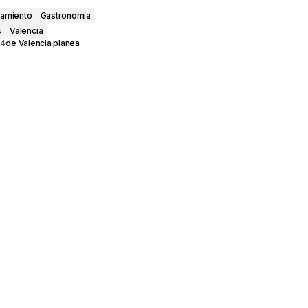
jamiento
Gastronomía
s
Valencia
24
de
Valencia planea