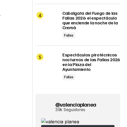
Cabalgata del Fuego de las
e
Fallas 2026: el espectáculo
que enciende la noche de la
Cremà
Fallas
Espectáculos pirotécnicos
nocturnos de las Fallas 2026
en la Plaza del
Ayuntamiento
Fallas
@valenciaplanea
39k Seguidores