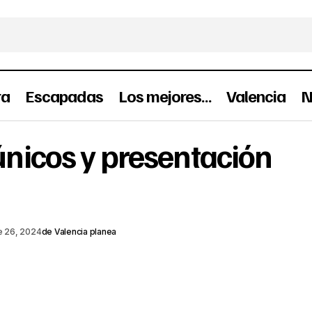
ra
Escapadas
Los mejores…
Valencia
N
Zazú: Sabores únicos y presentación e
únicos y presentación
Gastronomía
Planes
e 26, 2024
de
Valencia planea