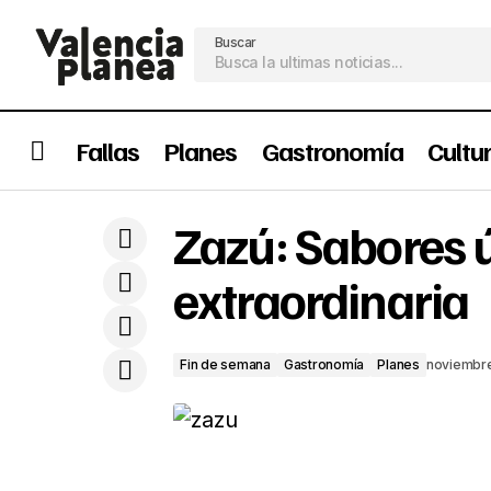
Buscar
Fallas
Planes
Gastronomía
Cultu
Comercios locales de Valencia se
Zazú: Sabores 
solidarizan con los afectados por la
Fin de semana
DANA
extraordinaria
Fin de semana
Gastronomía
Planes
noviembr