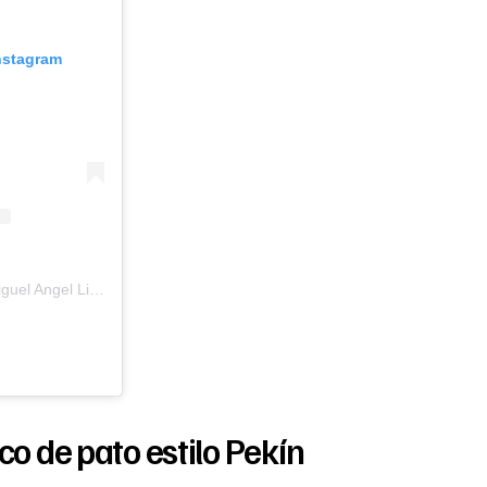
Instagram
Una publicación compartida de Miguel Angel Limón | Valencia Mítica ® (@valenciamitica)
co de pato estilo Pekín