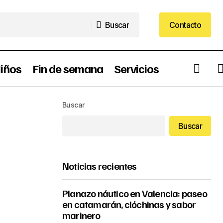
Buscar
Contacto
Buscar
Contacto
iños
Fin de semana
Servicios
Descubre Shuzhen Fresh Hot Pot: un
xtraordinaria
Buscar
viaje gastronómico a China en Valencia
Buscar
Noticias recientes
Planazo náutico en Valencia: paseo
en catamarán, clóchinas y sabor
marinero