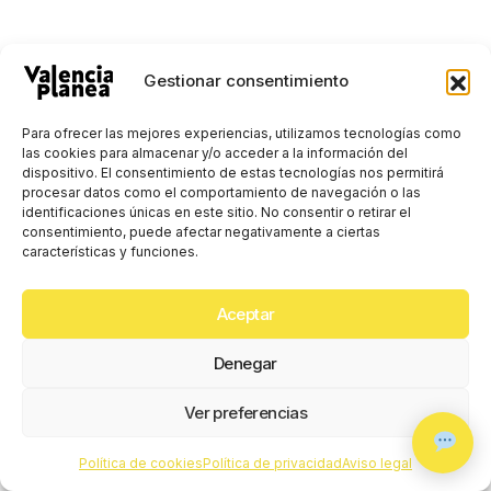
Gestionar consentimiento
Para ofrecer las mejores experiencias, utilizamos tecnologías como
las cookies para almacenar y/o acceder a la información del
dispositivo. El consentimiento de estas tecnologías nos permitirá
procesar datos como el comportamiento de navegación o las
identificaciones únicas en este sitio. No consentir o retirar el
consentimiento, puede afectar negativamente a ciertas
características y funciones.
La Librería Comunitaria que Impulsa el
Aceptar
Pensamiento Crítico en Valencia
Denegar
Cultura
noviembre 23, 2025
de
Valencia planea
0
Ver preferencias
Política de cookies
Política de privacidad
Aviso legal