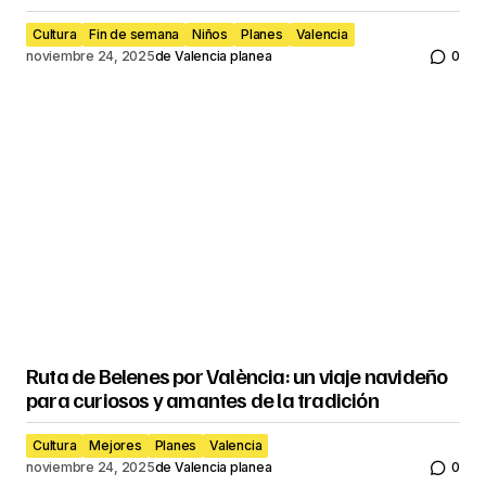
Cultura
Fin de semana
Niños
Planes
Valencia
noviembre 24, 2025
de
Valencia planea
0
Ruta de Belenes por València: un viaje navideño
para curiosos y amantes de la tradición
Cultura
Mejores
Planes
Valencia
noviembre 24, 2025
de
Valencia planea
0