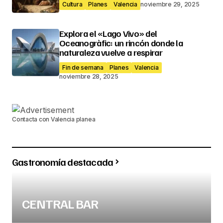
Cultura
Planes
Valencia
noviembre 29, 2025
Explora el «Lago Vivo» del
Oceanogràfic: un rincón donde la
naturaleza vuelve a respirar
Fin de semana
Planes
Valencia
noviembre 28, 2025
Contacta con Valencia planea
Gastronomía destacada
CENTRAL BAR