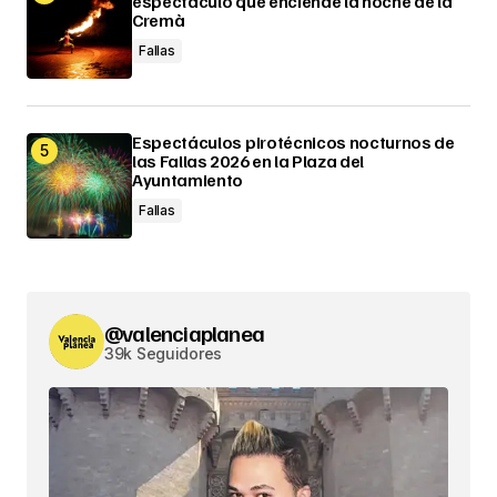
espectáculo que enciende la noche de la
Cremà
Fallas
Espectáculos pirotécnicos nocturnos de
las Fallas 2026 en la Plaza del
Ayuntamiento
Fallas
@valenciaplanea
39k Seguidores