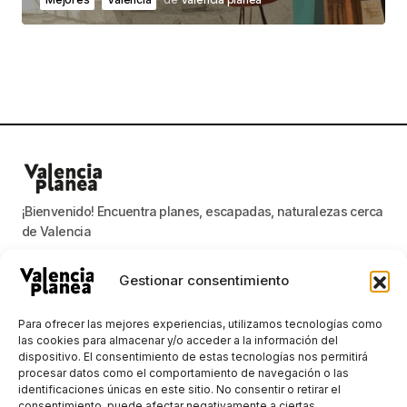
¡Bienvenido! Encuentra planes, escapadas, naturalezas cerca
de Valencia
Gestionar consentimiento
Valencia planea
Para ofrecer las mejores experiencias, utilizamos tecnologías como
las cookies para almacenar y/o acceder a la información del
dispositivo. El consentimiento de estas tecnologías nos permitirá
Mantenerse al día con las noticias más
procesar datos como el comportamiento de navegación o las
importantes
identificaciones únicas en este sitio. No consentir o retirar el
consentimiento, puede afectar negativamente a ciertas