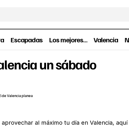
ra
Escapadas
Los mejores…
Valencia
N
Que hacer en Valencia un sábado g
alencia un sábado
e semana
Planes
Valencia
5
de
Valencia planea
aprovechar al máximo tu día en Valencia, aquí