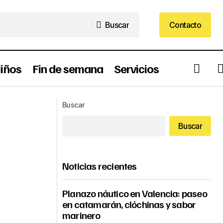
Buscar
Contacto
Buscar
Contacto
iños
Fin de semana
Servicios
ratis
Plaza de toros Valencia
Buscar
Buscar
Noticias recientes
Planazo náutico en Valencia: paseo
en catamarán, clóchinas y sabor
marinero