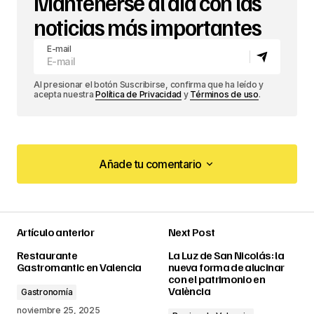
Mantenerse al día con las
noticias más importantes
E-mail
Al presionar el botón Suscribirse, confirma que ha leído y
acepta nuestra
Política de Privacidad
y
Términos de uso
.
Añade tu comentario
Añade tu comentario
Artículo anterior
Next Post
conectado
Restaurante
La Luz de San Nicolás: la
Gastromantic en Valencia
nueva forma de alucinar
con el patrimonio en
València
Gastronomía
noviembre 25, 2025