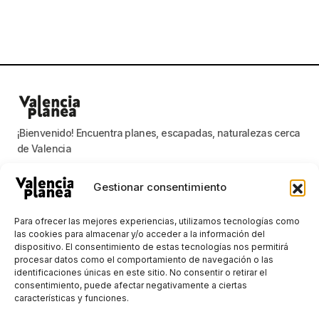
¡Bienvenido! Encuentra planes, escapadas, naturalezas cerca
de Valencia
Gestionar consentimiento
Valencia planea
Para ofrecer las mejores experiencias, utilizamos tecnologías como
las cookies para almacenar y/o acceder a la información del
dispositivo. El consentimiento de estas tecnologías nos permitirá
Mantenerse al día con las noticias más
procesar datos como el comportamiento de navegación o las
importantes
identificaciones únicas en este sitio. No consentir o retirar el
consentimiento, puede afectar negativamente a ciertas
E-mail
características y funciones.