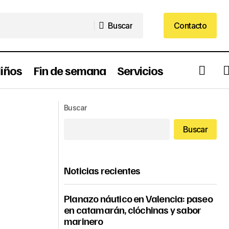
Buscar
Contacto
Buscar
Contacto
iños
Fin de semana
Servicios
La Fuente del Turia: Símbolo de la
en Aldaia
huerta valenciana en el corazón de
Buscar
Valencia
Buscar
Noticias recientes
Planazo náutico en Valencia: paseo
en catamarán, clóchinas y sabor
marinero