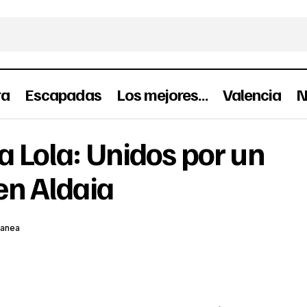
ra
Escapadas
Los mejores…
Valencia
N
Apoya a Mi Bella Lola: Unidos por un comercio local 
a Lola: Unidos por un
ana
en Aldaia
lanea