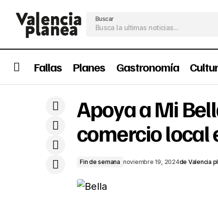
Buscar
Fallas
Planes
Gastronomía
Cultu
Palacio de la Generalitat Valenciana:
Apoya a Mi Bell
Historia y arquitectura en el corazón de
Fin de sem
Valencia
comercio local 
Fin de semana
noviembre 19, 2024
de
Valencia p