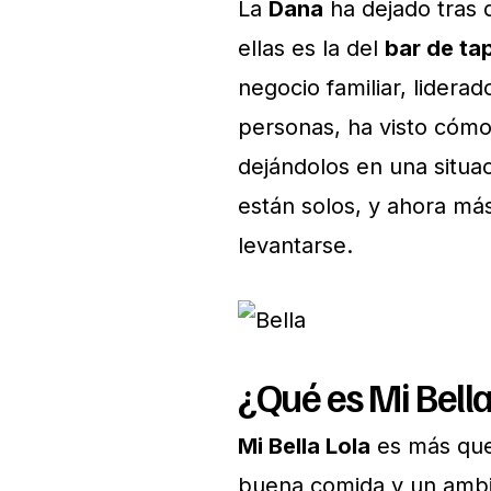
La
Dana
ha dejado tras d
ellas es la del
bar de tap
negocio familiar, lidera
personas, ha visto cómo 
dejándolos en una situa
están solos, y ahora m
levantarse.
¿Qué es Mi Bella
Mi Bella Lola
es más que 
buena comida y un ambi