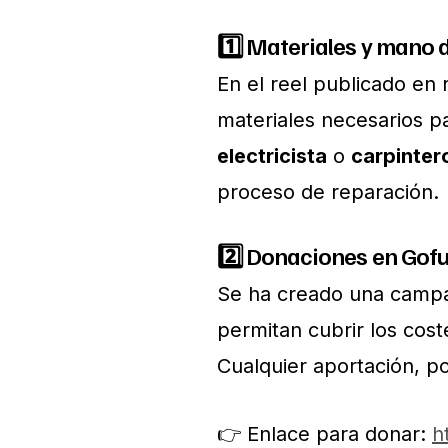
1️⃣ Materiales y mano 
En el reel publicado en r
materiales necesarios pa
electricista
o
carpinter
proceso de reparación.
2️⃣ Donaciones en Go
Se ha creado una camp
permitan cubrir los cos
Cualquier aportación, p
👉 Enlace para donar:
h