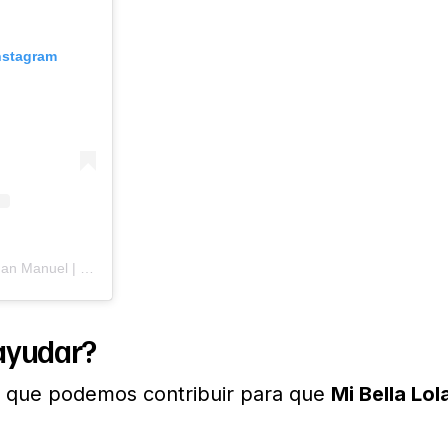
Instagram
Una publicación compartida de Juan Manuel | Valencia Planes y Viajes (@juanmaplanea)
ayudar?
s que podemos contribuir para que
Mi Bella Lol