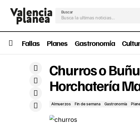
Buscar
Fallas
Planes
Gastronomía
Cultu
Planazo Fallero en el Centro de
Almuerzos
Fin de 
Churros o Buñu
Valencia: Ruta de Fallas, Churros y
Gastronomía
Plane
Museo de Ilusiones
Horchatería Mar
Almuerzos
Fin de semana
Gastronomía
Plan