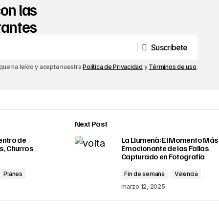
on las
tantes
Suscríbete
Suscríbete
 que ha leído y acepta nuestra
Política de Privacidad
y
Términos de uso
.
Next Post
entro de
La Llumenà: El Momento Más
as, Churros
Emocionante de las Fallas
Capturado en Fotografía
Planes
Fin de semana
Valencia
marzo 12, 2025