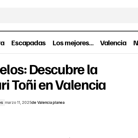
ra
Escapadas
Los mejores…
Valencia
N
Churros o Buñuelos: Descubre la Horcha
semana
elos: Descubre la
en Valencia
s
i Toñi en Valencia
es
marzo 11, 2025
de
Valencia planea