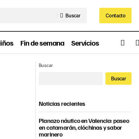
Buscar
Contacto
Buscar
Contacto
iños
Fin de semana
Servicios
tería Mari Toñi
La Llumenà: El Momento Más
Emocionante de las Fallas Capturado
Buscar
en Fotografía
Buscar
Noticias recientes
Planazo náutico en Valencia: paseo
en catamarán, clóchinas y sabor
marinero