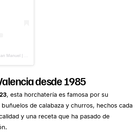
Una publicación compartida de Juan Manuel | Valencia Planes y Viajes (@juanmaplanea)
Valencia desde 1985
 23
, esta horchatería es famosa por su
 buñuelos de calabaza y churros, hechos cada
 calidad y una receta que ha pasado de
ón.