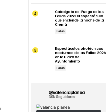
Cabalgata del Fuego de las
Fallas 2026: el espectáculo
que enciende la noche de la
Cremà
Fallas
Espectáculos pirotécnicos
nocturnos de las Fallas 2026
en la Plaza del
Ayuntamiento
Fallas
@valenciaplanea
39k Seguidores
a