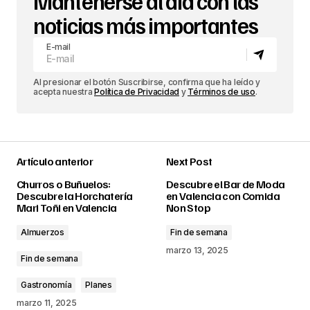
Mantenerse al día con las
noticias más importantes
E-mail
Al presionar el botón Suscribirse, confirma que ha leído y
acepta nuestra
Política de Privacidad
y
Términos de uso
.
Artículo anterior
Next Post
Churros o Buñuelos:
Descubre el Bar de Moda
Descubre la Horchatería
en Valencia con Comida
Mari Toñi en Valencia
Non Stop
Almuerzos
Fin de semana
marzo 13, 2025
Fin de semana
Gastronomía
Planes
marzo 11, 2025