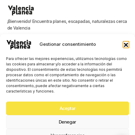
¡Bienvenido! Encuentra planes, escapadas, naturalezas cerca
de Valencia
Gestionar consentimiento
Valencia planea
Para ofrecer las mejores experiencias, utilizamos tecnologías como
las cookies para almacenar y/o acceder a la información del
dispositivo. El consentimiento de estas tecnologías nos permitirá
Mantenerse al día con las noticias más
procesar datos como el comportamiento de navegación o las
importantes
identificaciones únicas en este sitio. No consentir o retirar el
consentimiento, puede afectar negativamente a ciertas
E-mail
características y funciones.
Al presionar el botón Suscribirse, confirma que ha leído y acepta
Aceptar
nuestra
Política de Privacidad
y
Términos de uso
.
Síguenos
Denegar