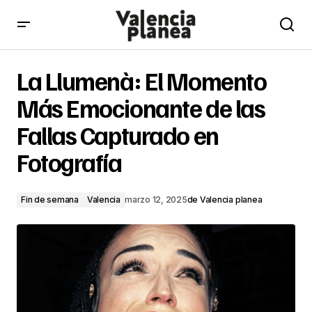
La Llumenà: El Momento Más Emocionante de las Fallas
Capturado en Fotografía
La Llumenà: El Momento
Más Emocionante de las
Fallas Capturado en
Fotografía
Fin de semana
Valencia
marzo 12, 2025
de
Valencia planea